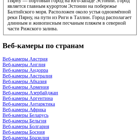
Пярну — портовый город на юго-западе Эстонии. Город
является главным курортом Эстонии на побережье
Балтийского моря. Расположен около устья одноимённой
реки Пярну, на пути из Риги в Таллин. Город располагает
длинным и живописным песчаным пляжем в северной
части Рижского залива.
Веб-камеры по странам
Веб-камеры Австрия
Веб-камеры Англия
Веб-камеры Андорра
Веб-камеры Австралия
Веб-камеры Абхазия
Веб-камеры Армения
Веб-камеры Азербайджан
Веб-камеры Аргентина
Веб-камеры Антарктика
Веб-камеры Африка
Веб-камеры Беларусь
Веб-камеры Бельгия
Веб-камеры Болгария
Веб-камеры Босния
Веб-камеры Бразилия