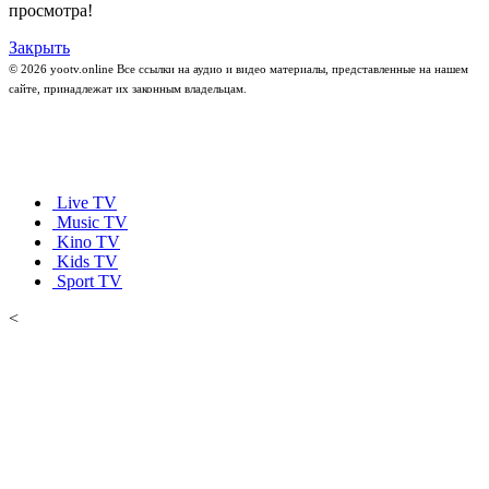
просмотра!
Закрыть
© 2026 yootv.online Все ссылки на аудио и видео материалы, представленные на нашем
сайте, принадлежат их законным владельцам.
Live TV
Music TV
Kino TV
Kids TV
Sport TV
<