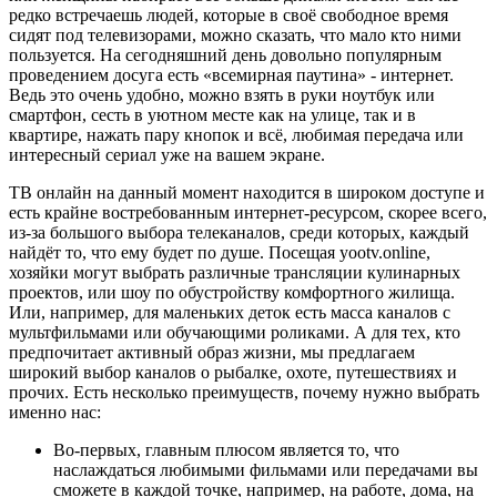
редко встречаешь людей, которые в своё свободное время
сидят под телевизорами, можно сказать, что мало кто ними
пользуется. На сегодняшний день довольно популярным
проведением досуга есть «всемирная паутина» - интернет.
Ведь это очень удобно, можно взять в руки ноутбук или
смартфон, сесть в уютном месте как на улице, так и в
квартире, нажать пару кнопок и всё, любимая передача или
интересный сериал уже на вашем экране.
ТВ онлайн на данный момент находится в широком доступе и
есть крайне востребованным интернет-ресурсом, скорее всего,
из-за большого выбора телеканалов, среди которых, каждый
найдёт то, что ему будет по душе. Посещая yootv.online,
хозяйки могут выбрать различные трансляции кулинарных
проектов, или шоу по обустройству комфортного жилища.
Или, например, для маленьких деток есть масса каналов с
мультфильмами или обучающими роликами. А для тех, кто
предпочитает активный образ жизни, мы предлагаем
широкий выбор каналов о рыбалке, охоте, путешествиях и
прочих. Есть несколько преимуществ, почему нужно выбрать
именно нас:
Во-первых, главным плюсом является то, что
наслаждаться любимыми фильмами или передачами вы
сможете в каждой точке, например, на работе, дома, на