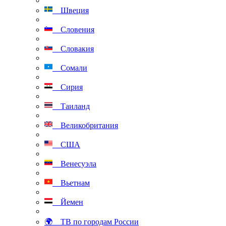
Швеция
Словения
Словакия
Сомали
Сирия
Таиланд
Великобритания
США
Венесуэла
Вьетнам
Йемен
🌍 ТВ по городам России