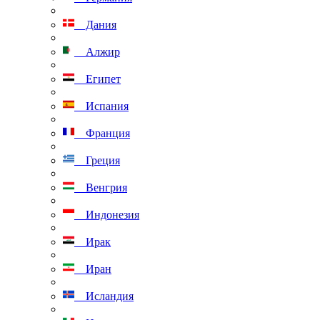
Дания
Алжир
Египет
Испания
Франция
Греция
Венгрия
Индонезия
Ирак
Иран
Исландия