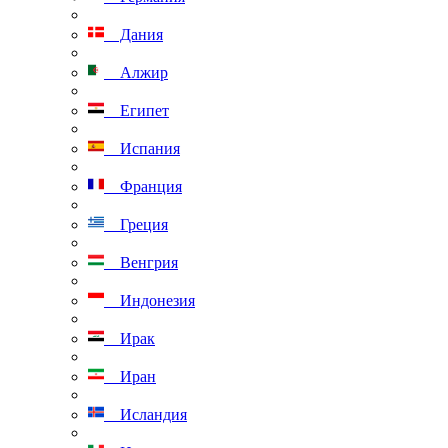
Дания
Алжир
Египет
Испания
Франция
Греция
Венгрия
Индонезия
Ирак
Иран
Исландия