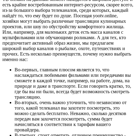
есть крайне востребованным интернет-ресурсом, скорее всего,
из-за большого выбора телеканалов, среди которых, каждый
найдёт то, что ему будет по душе. Посещая yootv.online,
хозяйки могут выбрать различные трансляции кулинарных
проектов, или шоу по обустройству комфортного жилища.
Или, например, для маленьких деток есть масса каналов с
мультфильмами или обучающими роликами. А для тех, кто
предпочитает активный образ жизни, мы предлагаем
широкий выбор каналов о рыбалке, охоте, путешествиях и
прочих. Есть несколько преимуществ, почему нужно выбрать
именно нас:
Во-первых, главным плюсом является то, что
наслаждаться любимыми фильмами или передачами вы
сможете в каждой точке, например, на работе, дома, на
природе и даже в транспорте. Если говорить кратко, то,
где бы вы ни были, всегда будет возможность смотреть
трансляцию.
Во-вторых, очень важно уточнить, что независимо от
того, какой телеканал вы захотите посмотреть, это
можно сделать бесплатно. Неважно, сколько десятков
передач вам захочется посмотреть, сумма будет
начисляться в соответствии к тарифам вашего
провайдера.
В-третьих, стоит отметить, отличное преимущество -