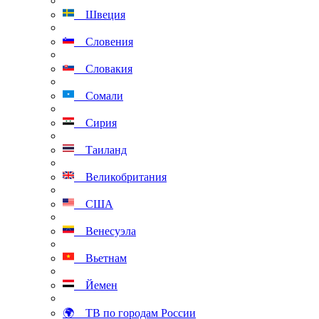
Швеция
Словения
Словакия
Сомали
Сирия
Таиланд
Великобритания
США
Венесуэла
Вьетнам
Йемен
🌍 ТВ по городам России