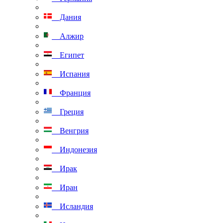
Дания
Алжир
Египет
Испания
Франция
Греция
Венгрия
Индонезия
Ирак
Иран
Исландия