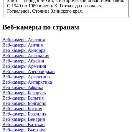
Злин — город в Чехии, в исторической области Моравия.
С 1949 по 1989 в честь К. Готвальда назывался
Готвальдов. Столица Злинского края.
Веб-камеры по странам
Веб-камеры Австрия
Веб-камеры Англия
Веб-камеры Андорра
Веб-камеры Австралия
Веб-камеры Абхазия
Веб-камеры Армения
Веб-камеры Азербайджан
Веб-камеры Аргентина
Веб-камеры Антарктика
Веб-камеры Африка
Веб-камеры Беларусь
Веб-камеры Бельгия
Веб-камеры Болгария
Веб-камеры Босния
Веб-камеры Бразилия
Веб-камеры Венгрия
Веб-камеры Ватикан
Веб-камеры Вьетнам