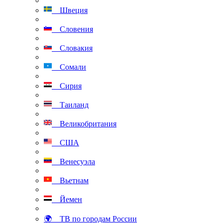
Швеция
Словения
Словакия
Сомали
Сирия
Таиланд
Великобритания
США
Венесуэла
Вьетнам
Йемен
🌍 ТВ по городам России