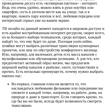
проведением досуга есть «всемирная паутина» - интернет.
Ведь это очень удобно, можно взять в руки ноутбук или
смартфон, сесть в уютном месте как на улице, так и в
квартире, нажать пару кнопок и всё, любимая передача или
интересный сериал уже на вашем экране.
ТВ онлайн на данный момент находится в широком доступе и
есть крайне востребованным интернет-ресурсом, скорее всего,
из-за большого выбора телеканалов, среди которых, каждый
найдёт то, что ему будет по душе. Посещая yootv.online,
хозяйки могут выбрать различные трансляции кулинарных
проектов, или шоу по обустройству комфортного жилища.
Или, например, для маленьких деток есть масса каналов с
мультфильмами или обучающими роликами. А для тех, кто
предпочитает активный образ жизни, мы предлагаем
широкий выбор каналов о рыбалке, охоте, путешествиях и
прочих. Есть несколько преимуществ, почему нужно выбрать
именно нас:
Во-первых, главным плюсом является то, что
наслаждаться любимыми фильмами или передачами вы
сможете в каждой точке, например, на работе, дома, на
природе и даже в транспорте. Если говорить кратко, то,
где бы вы ни были, всегда будет возможность смотреть
трансляцию.