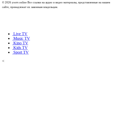
© 2026 yootv.online Все ссылки на аудио и видео материалы, представленные на нашем
сайте, принадлежат их законным владельцам.
Live TV
Music TV
Kino TV
Kids TV
Sport TV
<