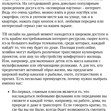
пользуется. На сегодняшний день довольно популярным
проведением досуга есть «всемирная паутина» - интернет.
Ведь это очень удобно, можно взять в руки ноутбук или
смартфон, сесть в уютном месте как на улице, так и в
квартире, нажать пару кнопок и всё, любимая передача или
интересный сериал уже на вашем экране.
ТВ онлайн на данный момент находится в широком доступе и
есть крайне востребованным интернет-ресурсом, скорее всего,
из-за большого выбора телеканалов, среди которых, каждый
найдёт то, что ему будет по душе. Посещая yootv.online,
хозяйки могут выбрать различные трансляции кулинарных
проектов, или шоу по обустройству комфортного жилища.
Или, например, для маленьких деток есть масса каналов с
мультфильмами или обучающими роликами. А для тех, кто
предпочитает активный образ жизни, мы предлагаем
широкий выбор каналов о рыбалке, охоте, путешествиях и
прочих. Есть несколько преимуществ, почему нужно выбрать
именно нас:
Во-первых, главным плюсом является то, что
наслаждаться любимыми фильмами или передачами вы
сможете в каждой точке, например, на работе, дома, на
природе и даже в транспорте. Если говорить кратко, то,
где бы вы ни были, всегда будет возможность смотреть