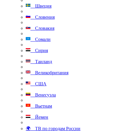
Швеция
Словения
Словакия
Сомали
Сирия
Таиланд
Великобритания
США
Венесуэла
Вьетнам
Йемен
🌍 ТВ по городам России