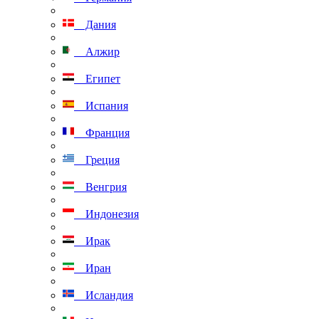
Дания
Алжир
Египет
Испания
Франция
Греция
Венгрия
Индонезия
Ирак
Иран
Исландия