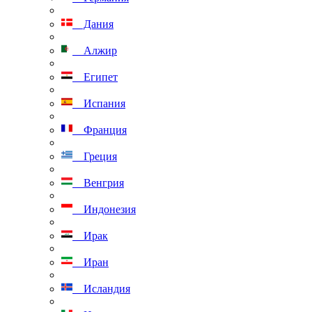
Дания
Алжир
Египет
Испания
Франция
Греция
Венгрия
Индонезия
Ирак
Иран
Исландия