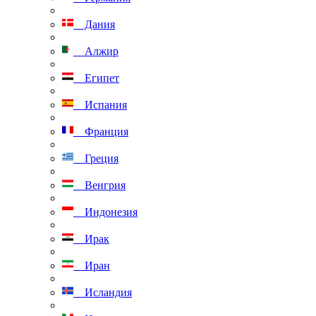
Дания
Алжир
Египет
Испания
Франция
Греция
Венгрия
Индонезия
Ирак
Иран
Исландия