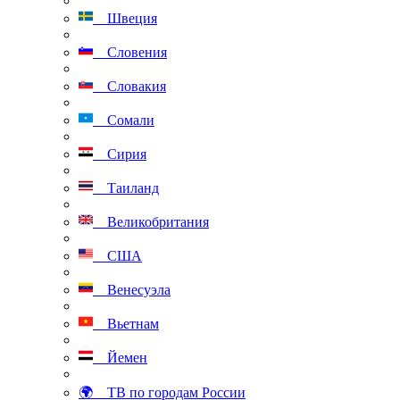
Швеция
Словения
Словакия
Сомали
Сирия
Таиланд
Великобритания
США
Венесуэла
Вьетнам
Йемен
🌍 ТВ по городам России