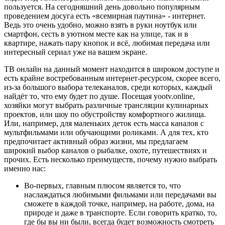
пользуется. На сегодняшний день довольно популярным
проведением досуга есть «всемирная паутина» - интернет.
Ведь это очень удобно, можно взять в руки ноутбук или
смартфон, сесть в уютном месте как на улице, так и в
квартире, нажать пару кнопок и всё, любимая передача или
интересный сериал уже на вашем экране.
ТВ онлайн на данный момент находится в широком доступе и
есть крайне востребованным интернет-ресурсом, скорее всего,
из-за большого выбора телеканалов, среди которых, каждый
найдёт то, что ему будет по душе. Посещая yootv.online,
хозяйки могут выбрать различные трансляции кулинарных
проектов, или шоу по обустройству комфортного жилища.
Или, например, для маленьких деток есть масса каналов с
мультфильмами или обучающими роликами. А для тех, кто
предпочитает активный образ жизни, мы предлагаем
широкий выбор каналов о рыбалке, охоте, путешествиях и
прочих. Есть несколько преимуществ, почему нужно выбрать
именно нас:
Во-первых, главным плюсом является то, что
наслаждаться любимыми фильмами или передачами вы
сможете в каждой точке, например, на работе, дома, на
природе и даже в транспорте. Если говорить кратко, то,
где бы вы ни были, всегда будет возможность смотреть