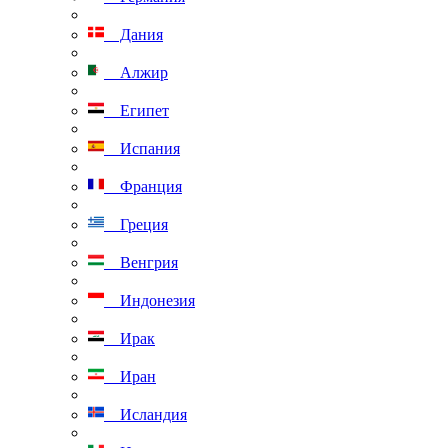
Дания
Алжир
Египет
Испания
Франция
Греция
Венгрия
Индонезия
Ирак
Иран
Исландия