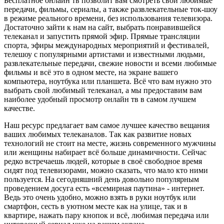
Бесплатное онлайн тв позволит вам смотреть свои любимые
передачи, фильмы, сериалы, а также развлекательные ток-шоу
в режиме реального времени, без использования телевизора.
Достаточно зайти к нам на сайт, выбрать понравившейся
телеканал и запустить прямой эфир. Прямые трансляции
спорта, эфиры международных мероприятий и фестивалей,
телешоу с популярными артистами и известными людьми,
развлекательные передачи, свежие новости и всеми любимые
фильмы и всё это в одном месте, на экране вашего
компьютера, ноутбука или планшета. Всё что вам нужно это
выбрать свой любимый телеканал, а мы предоставим вам
наиболее удобный просмотр онлайн тв в самом лучшем
качестве.
Наш ресурс предлагает вам самое лучшее качество вещания
ваших любимых телеканалов. Так как развитие новых
технологий не стоит на месте, жизнь современного мужчины
или женщины набирает всё больше динамичности. Сейчас
редко встречаешь людей, которые в своё свободное время
сидят под телевизорами, можно сказать, что мало кто ними
пользуется. На сегодняшний день довольно популярным
проведением досуга есть «всемирная паутина» - интернет.
Ведь это очень удобно, можно взять в руки ноутбук или
смартфон, сесть в уютном месте как на улице, так и в
квартире, нажать пару кнопок и всё, любимая передача или