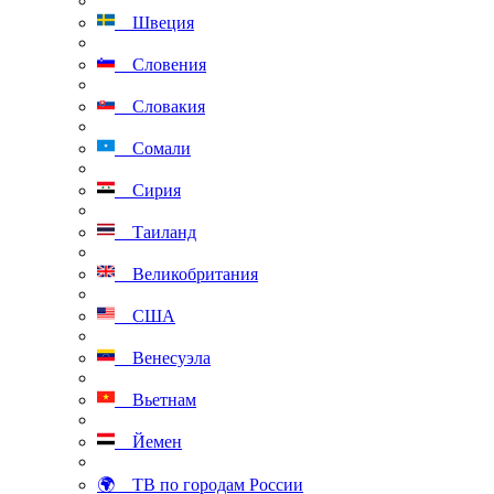
Швеция
Словения
Словакия
Сомали
Сирия
Таиланд
Великобритания
США
Венесуэла
Вьетнам
Йемен
🌍 ТВ по городам России