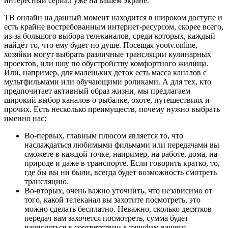
интересный сериал уже на вашем экране.
ТВ онлайн на данный момент находится в широком доступе и
есть крайне востребованным интернет-ресурсом, скорее всего,
из-за большого выбора телеканалов, среди которых, каждый
найдёт то, что ему будет по душе. Посещая yootv.online,
хозяйки могут выбрать различные трансляции кулинарных
проектов, или шоу по обустройству комфортного жилища.
Или, например, для маленьких деток есть масса каналов с
мультфильмами или обучающими роликами. А для тех, кто
предпочитает активный образ жизни, мы предлагаем
широкий выбор каналов о рыбалке, охоте, путешествиях и
прочих. Есть несколько преимуществ, почему нужно выбрать
именно нас:
Во-первых, главным плюсом является то, что
наслаждаться любимыми фильмами или передачами вы
сможете в каждой точке, например, на работе, дома, на
природе и даже в транспорте. Если говорить кратко, то,
где бы вы ни были, всегда будет возможность смотреть
трансляцию.
Во-вторых, очень важно уточнить, что независимо от
того, какой телеканал вы захотите посмотреть, это
можно сделать бесплатно. Неважно, сколько десятков
передач вам захочется посмотреть, сумма будет
начисляться в соответствии к тарифам вашего