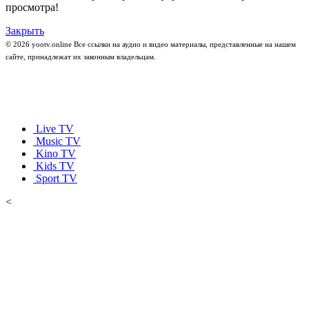
просмотра!
Закрыть
© 2026 yootv.online Все ссылки на аудио и видео материалы, представленные на нашем
сайте, принадлежат их законным владельцам.
Live TV
Music TV
Kino TV
Kids TV
Sport TV
<