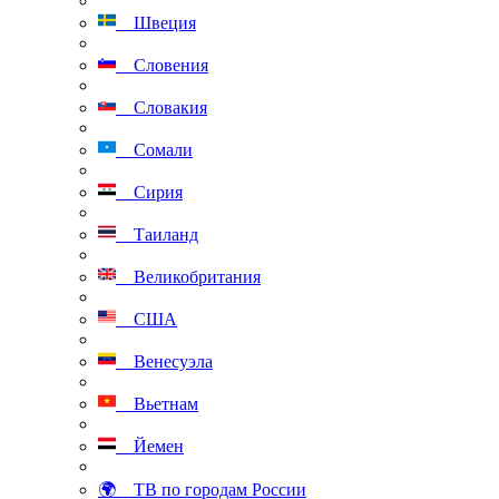
Швеция
Словения
Словакия
Сомали
Сирия
Таиланд
Великобритания
США
Венесуэла
Вьетнам
Йемен
🌍 ТВ по городам России