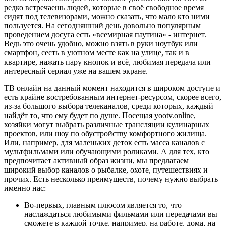
редко встречаешь людей, которые в своё свободное время
сидят под телевизорами, можно сказать, что мало кто ними
пользуется. На сегодняшний день довольно популярным
проведением досуга есть «всемирная паутина» - интернет.
Ведь это очень удобно, можно взять в руки ноутбук или
смартфон, сесть в уютном месте как на улице, так и в
квартире, нажать пару кнопок и всё, любимая передача или
интересный сериал уже на вашем экране.
ТВ онлайн на данный момент находится в широком доступе и
есть крайне востребованным интернет-ресурсом, скорее всего,
из-за большого выбора телеканалов, среди которых, каждый
найдёт то, что ему будет по душе. Посещая yootv.online,
хозяйки могут выбрать различные трансляции кулинарных
проектов, или шоу по обустройству комфортного жилища.
Или, например, для маленьких деток есть масса каналов с
мультфильмами или обучающими роликами. А для тех, кто
предпочитает активный образ жизни, мы предлагаем
широкий выбор каналов о рыбалке, охоте, путешествиях и
прочих. Есть несколько преимуществ, почему нужно выбрать
именно нас:
Во-первых, главным плюсом является то, что
наслаждаться любимыми фильмами или передачами вы
сможете в каждой точке, например, на работе, дома, на