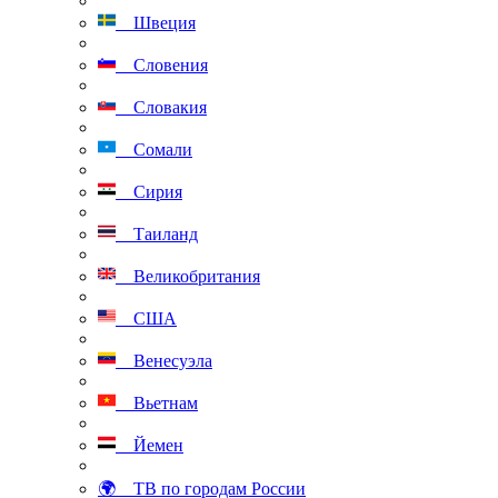
Швеция
Словения
Словакия
Сомали
Сирия
Таиланд
Великобритания
США
Венесуэла
Вьетнам
Йемен
🌍 ТВ по городам России