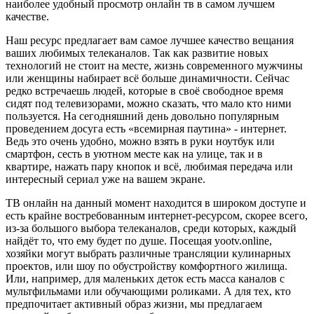
наиболее удобный просмотр онлайн тв в самом лучшем
качестве.
Наш ресурс предлагает вам самое лучшее качество вещания
ваших любимых телеканалов. Так как развитие новых
технологий не стоит на месте, жизнь современного мужчины
или женщины набирает всё больше динамичности. Сейчас
редко встречаешь людей, которые в своё свободное время
сидят под телевизорами, можно сказать, что мало кто ними
пользуется. На сегодняшний день довольно популярным
проведением досуга есть «всемирная паутина» - интернет.
Ведь это очень удобно, можно взять в руки ноутбук или
смартфон, сесть в уютном месте как на улице, так и в
квартире, нажать пару кнопок и всё, любимая передача или
интересный сериал уже на вашем экране.
ТВ онлайн на данный момент находится в широком доступе и
есть крайне востребованным интернет-ресурсом, скорее всего,
из-за большого выбора телеканалов, среди которых, каждый
найдёт то, что ему будет по душе. Посещая yootv.online,
хозяйки могут выбрать различные трансляции кулинарных
проектов, или шоу по обустройству комфортного жилища.
Или, например, для маленьких деток есть масса каналов с
мультфильмами или обучающими роликами. А для тех, кто
предпочитает активный образ жизни, мы предлагаем