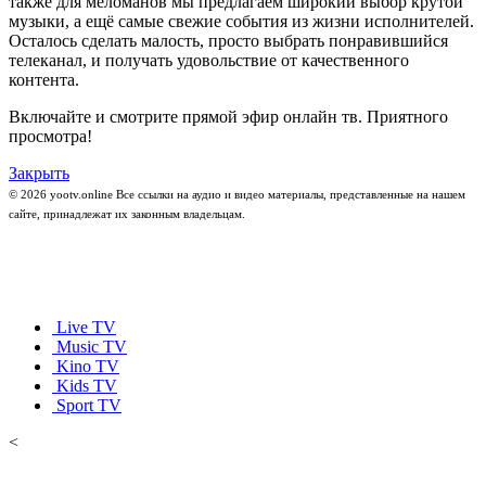
также для меломанов мы предлагаем широкий выбор крутой
музыки, а ещё самые свежие события из жизни исполнителей.
Осталось сделать малость, просто выбрать понравившийся
телеканал, и получать удовольствие от качественного
контента.
Включайте и смотрите прямой эфир онлайн тв. Приятного
просмотра!
Закрыть
© 2026 yootv.online Все ссылки на аудио и видео материалы, представленные на нашем
сайте, принадлежат их законным владельцам.
Live TV
Music TV
Kino TV
Kids TV
Sport TV
<