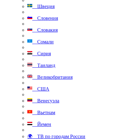
Швеция
Словения
Словакия
Сомали
Сирия
Таиланд
Великобритания
США
Венесуэла
Вьетнам
Йемен
🌍 ТВ по городам России