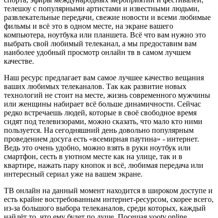
телешоу с популярными артистами и известными людьми,
развлекательные передачи, свежие новости и всеми любимые
фильмы и всё это в одном месте, на экране вашего
компьютера, ноутбука или планшета. Всё что вам нужно это
выбрать свой любимый телеканал, а мы предоставим вам
наиболее удобный просмотр онлайн тв в самом лучшем
качестве.
Наш ресурс предлагает вам самое лучшее качество вещания
ваших любимых телеканалов. Так как развитие новых
технологий не стоит на месте, жизнь современного мужчины
или женщины набирает всё больше динамичности. Сейчас
редко встречаешь людей, которые в своё свободное время
сидят под телевизорами, можно сказать, что мало кто ними
пользуется. На сегодняшний день довольно популярным
проведением досуга есть «всемирная паутина» - интернет.
Ведь это очень удобно, можно взять в руки ноутбук или
смартфон, сесть в уютном месте как на улице, так и в
квартире, нажать пару кнопок и всё, любимая передача или
интересный сериал уже на вашем экране.
ТВ онлайн на данный момент находится в широком доступе и
есть крайне востребованным интернет-ресурсом, скорее всего,
из-за большого выбора телеканалов, среди которых, каждый
найдёт то, что ему будет по душе. Посещая yootv.online,