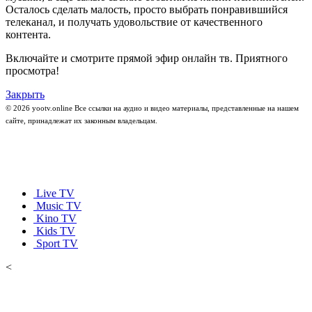
Осталось сделать малость, просто выбрать понравившийся
телеканал, и получать удовольствие от качественного
контента.
Включайте и смотрите прямой эфир онлайн тв. Приятного
просмотра!
Закрыть
© 2026 yootv.online Все ссылки на аудио и видео материалы, представленные на нашем
сайте, принадлежат их законным владельцам.
Live TV
Music TV
Kino TV
Kids TV
Sport TV
<