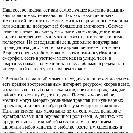
Наш ресурс предлагает вам самое лучшее качество вещания
ваших любимых телеканалов. Так как развитие новых
технологий не стоит на месте, жизнь современного мужчины
или женщины набирает всё больше динамичности. Сейчас
редко встречаешь людей, которые в своё свободное время
сидят под телевизорами, можно сказать, что мало кто ними
пользуется. На сегодняшний день довольно популярным
проведением досуга есть «всемирная паутина» - интернет.
Ведь это очень удобно, можно взять в руки ноутбук или
смартфон, сесть в уютном месте как на улице, так и в
квартире, нажать пару кнопок и всё, любимая передача или
интересный сериал уже на вашем экране.
ТВ онлайн на данный момент находится в широком доступе и
есть крайне востребованным интернет-ресурсом, скорее всего,
из-за большого выбора телеканалов, среди которых, каждый
найдёт то, что ему будет по душе. Посещая yootv.online,
хозяйки могут выбрать различные трансляции кулинарных
проектов, или шоу по обустройству комфортного жилища.
Или, например, для маленьких деток есть масса каналов с
мультфильмами или обучающими роликами. А для тех, кто
предпочитает активный образ жизни, мы предлагаем
широкий выбор каналов о рыбалке, охоте, путешествиях и
прочих. Есть несколько преимуществ, почему нужно выбрать