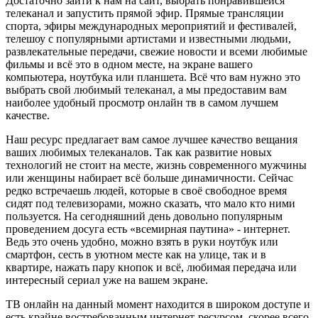
Достаточно зайти к нам на сайт, выбрать понравившейся
телеканал и запустить прямой эфир. Прямые трансляции
спорта, эфиры международных мероприятий и фестивалей,
телешоу с популярными артистами и известными людьми,
развлекательные передачи, свежие новости и всеми любимые
фильмы и всё это в одном месте, на экране вашего
компьютера, ноутбука или планшета. Всё что вам нужно это
выбрать свой любимый телеканал, а мы предоставим вам
наиболее удобный просмотр онлайн тв в самом лучшем
качестве.
Наш ресурс предлагает вам самое лучшее качество вещания
ваших любимых телеканалов. Так как развитие новых
технологий не стоит на месте, жизнь современного мужчины
или женщины набирает всё больше динамичности. Сейчас
редко встречаешь людей, которые в своё свободное время
сидят под телевизорами, можно сказать, что мало кто ними
пользуется. На сегодняшний день довольно популярным
проведением досуга есть «всемирная паутина» - интернет.
Ведь это очень удобно, можно взять в руки ноутбук или
смартфон, сесть в уютном месте как на улице, так и в
квартире, нажать пару кнопок и всё, любимая передача или
интересный сериал уже на вашем экране.
ТВ онлайн на данный момент находится в широком доступе и
есть крайне востребованным интернет-ресурсом, скорее всего,