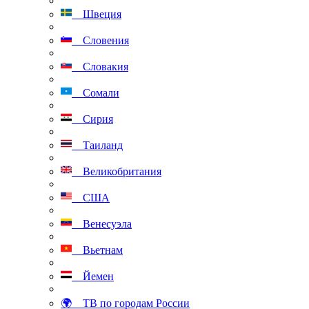
Швеция
Словения
Словакия
Сомали
Сирия
Таиланд
Великобритания
США
Венесуэла
Вьетнам
Йемен
🌍 ТВ по городам России