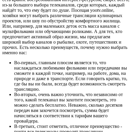
из-за большого выбора телеканалов, среди которых, каждый
найдёт то, что ему будет по душе. Посещая yootv.online,
хозяйки могут выбрать различные трансляции кулинарных
проектов, или шоу по обустройству комфортного жилища.
Или, например, для маленьких деток есть масса каналов с
мультфильмами или обучающими роликами. А для тех, кто
предпочитает активный образ жизни, мы предлагаем
широкий выбор каналов о рыбалке, охоте, путешествиях и
прочих. Есть несколько преимуществ, почему нужно выбрать
именно нас:
Во-первых, главным плюсом является то, что
наслаждаться любимыми фильмами или передачами вы
сможете в каждой точке, например, на работе, дома, на
природе и даже в транспорте. Если говорить кратко, то,
где бы вы ни были, всегда будет возможность смотреть
трансляцию.
Во-вторых, очень важно уточнить, что независимо от
того, какой телеканал вы захотите посмотреть, это
можно сделать бесплатно. Неважно, сколько десятков
передач вам захочется посмотреть, сумма будет
начисляться в соответствии к тарифам вашего
провайдера.
В-третьих, стоит отметить, отличное преимущество -
почти все телеканалы проводят трансляции