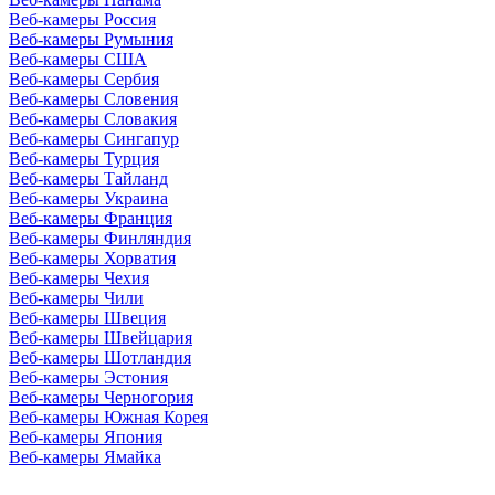
Веб-камеры Россия
Веб-камеры Румыния
Веб-камеры США
Веб-камеры Сербия
Веб-камеры Словения
Веб-камеры Словакия
Веб-камеры Сингапур
Веб-камеры Турция
Веб-камеры Тайланд
Веб-камеры Украина
Веб-камеры Франция
Веб-камеры Финляндия
Веб-камеры Хорватия
Веб-камеры Чехия
Веб-камеры Чили
Веб-камеры Швеция
Веб-камеры Швейцария
Веб-камеры Шотландия
Веб-камеры Эстония
Веб-камеры Черногория
Веб-камеры Южная Корея
Веб-камеры Япония
Веб-камеры Ямайка