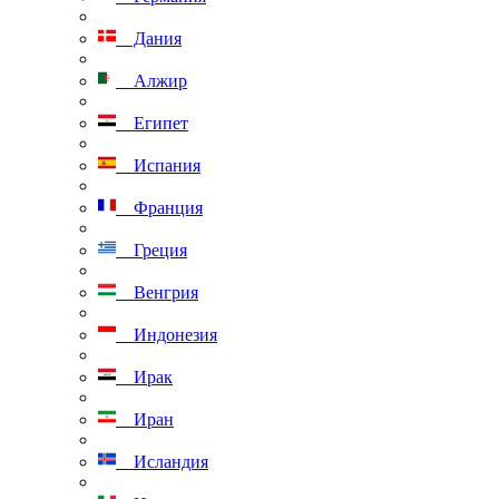
Дания
Алжир
Египет
Испания
Франция
Греция
Венгрия
Индонезия
Ирак
Иран
Исландия