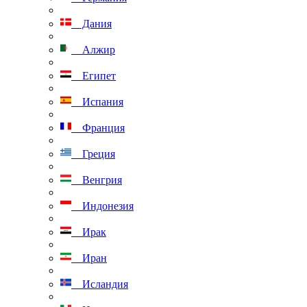
Дания
Алжир
Египет
Испания
Франция
Греция
Венгрия
Индонезия
Ирак
Иран
Исландия