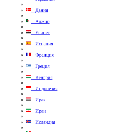
Дания
Алжир
Египет
Испания
Франция
Греция
Венгрия
Индонезия
Ирак
Иран
Исландия