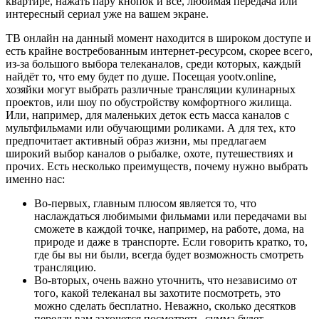
квартире, нажать пару кнопок и всё, любимая передача или
интересный сериал уже на вашем экране.
ТВ онлайн на данный момент находится в широком доступе и
есть крайне востребованным интернет-ресурсом, скорее всего,
из-за большого выбора телеканалов, среди которых, каждый
найдёт то, что ему будет по душе. Посещая yootv.online,
хозяйки могут выбрать различные трансляции кулинарных
проектов, или шоу по обустройству комфортного жилища.
Или, например, для маленьких деток есть масса каналов с
мультфильмами или обучающими роликами. А для тех, кто
предпочитает активный образ жизни, мы предлагаем
широкий выбор каналов о рыбалке, охоте, путешествиях и
прочих. Есть несколько преимуществ, почему нужно выбрать
именно нас:
Во-первых, главным плюсом является то, что
наслаждаться любимыми фильмами или передачами вы
сможете в каждой точке, например, на работе, дома, на
природе и даже в транспорте. Если говорить кратко, то,
где бы вы ни были, всегда будет возможность смотреть
трансляцию.
Во-вторых, очень важно уточнить, что независимо от
того, какой телеканал вы захотите посмотреть, это
можно сделать бесплатно. Неважно, сколько десятков
передач вам захочется посмотреть, сумма будет