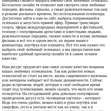
наверняка сможете выбрать именно свой любимый телеканал.
Бесплатное онлайн тв позволит вам смотреть свои любимые
передачи, фильмы, сериалы, а также развлекательные ток-шоу
в режиме реального времени, без использования телевизора.
Достаточно зайти к нам на сайт, выбрать понравившейся
телеканал и запустить прямой эфир. Прямые трансляции
спорта, эфиры международных мероприятий и фестивалей,
телешоу с популярными артистами и известными людьми,
развлекательные передачи, свежие новости и всеми любимые
фильмы и всё это в одном месте, на экране вашего
компьютера, ноутбука или планшета. Всё что вам нужно это
выбрать свой любимый телеканал, а мы предоставим вам
наиболее удобный просмотр онлайн тв в самом лучшем
качестве.
Наш ресурс предлагает вам самое лучшее качество вещания
ваших любимых телеканалов. Так как развитие новых
технологий не стоит на месте, жизнь современного мужчины
или женщины набирает всё больше динамичности. Сейчас
редко встречаешь людей, которые в своё свободное время
сидят под телевизорами, можно сказать, что мало кто ними
пользуется. На сегодняшний день довольно популярным
проведением досуга есть «всемирная паутина» - интернет.
Ведь это очень удобно, можно взять в руки ноутбук или
смартфон, сесть в уютном месте как на улице, так и в