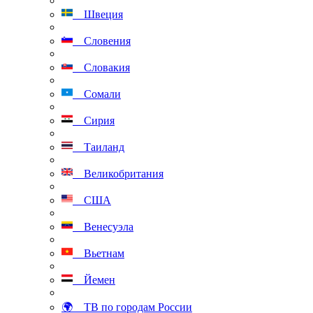
Швеция
Словения
Словакия
Сомали
Сирия
Таиланд
Великобритания
США
Венесуэла
Вьетнам
Йемен
🌍 ТВ по городам России