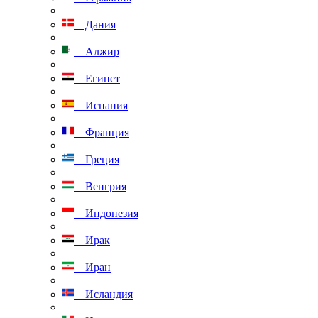
Дания
Алжир
Египет
Испания
Франция
Греция
Венгрия
Индонезия
Ирак
Иран
Исландия