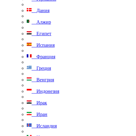
Дания
Алжир
Египет
Испания
Франция
Греция
Венгрия
Индонезия
Ирак
Иран
Исландия