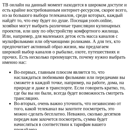
ТВ онлайн на данный момент находится в широком доступе и
есть крайне востребованным интернет-ресурсом, скорее всего,
из-за большого выбора телеканалов, среди которых, каждый
найдёт то, что ему будет по душе. Посещая yootv.online,
хозяйки могут выбрать различные трансляции кулинарных
проектов, или шоу по обустройству комфортного жилища.
Или, например, для маленьких деток есть масса каналов с
мультфильмами или обучающими роликами. А для тех, кто
предпочитает активный образ жизни, мы предлагаем
широкий выбор каналов о рыбалке, охоте, путешествиях и
прочих. Есть несколько преимуществ, почему нужно выбрать
именно нас:
Во-первых, главным плюсом является то, что
наслаждаться любимыми фильмами или передачами вы
сможете в каждой точке, например, на работе, дома, на
природе и даже в транспорте. Если говорить кратко, то,
где бы вы ни были, всегда будет возможность смотреть
трансляцию.
Во-вторых, очень важно уточнить, что независимо от
того, какой телеканал вы захотите посмотреть, это
можно сделать бесплатно. Неважно, сколько десятков
передач вам захочется посмотреть, сумма будет
начисляться в соответствии к тарифам вашего
провайдера.