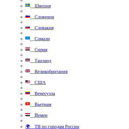
Швеция
Словения
Словакия
Сомали
Сирия
Таиланд
Великобритания
США
Венесуэла
Вьетнам
Йемен
🌍 ТВ по городам России