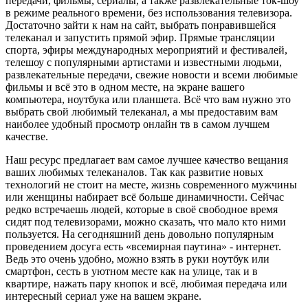
передачи, фильмы, сериалы, а также развлекательные ток-шоу
в режиме реального времени, без использования телевизора.
Достаточно зайти к нам на сайт, выбрать понравившейся
телеканал и запустить прямой эфир. Прямые трансляции
спорта, эфиры международных мероприятий и фестивалей,
телешоу с популярными артистами и известными людьми,
развлекательные передачи, свежие новости и всеми любимые
фильмы и всё это в одном месте, на экране вашего
компьютера, ноутбука или планшета. Всё что вам нужно это
выбрать свой любимый телеканал, а мы предоставим вам
наиболее удобный просмотр онлайн тв в самом лучшем
качестве.
Наш ресурс предлагает вам самое лучшее качество вещания
ваших любимых телеканалов. Так как развитие новых
технологий не стоит на месте, жизнь современного мужчины
или женщины набирает всё больше динамичности. Сейчас
редко встречаешь людей, которые в своё свободное время
сидят под телевизорами, можно сказать, что мало кто ними
пользуется. На сегодняшний день довольно популярным
проведением досуга есть «всемирная паутина» - интернет.
Ведь это очень удобно, можно взять в руки ноутбук или
смартфон, сесть в уютном месте как на улице, так и в
квартире, нажать пару кнопок и всё, любимая передача или
интересный сериал уже на вашем экране.