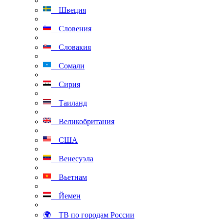
Швеция
Словения
Словакия
Сомали
Сирия
Таиланд
Великобритания
США
Венесуэла
Вьетнам
Йемен
🌍 ТВ по городам России