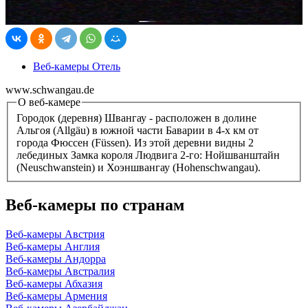
Веб-камеры Отель
www.schwangau.de
О веб-камере
Городок (деревня) Швангау - расположен в долине
Альгоя (Allgäu) в южной части Баварии в 4-х км от
города Фюссен (Füssen). Из этой деревни видны 2
лебединых Замка короля Людвига 2-го: Нойшванштайн
(Neuschwanstein) и Хоэншвангау (Hohenschwangau).
Веб-камеры по странам
Веб-камеры Австрия
Веб-камеры Англия
Веб-камеры Андорра
Веб-камеры Австралия
Веб-камеры Абхазия
Веб-камеры Армения