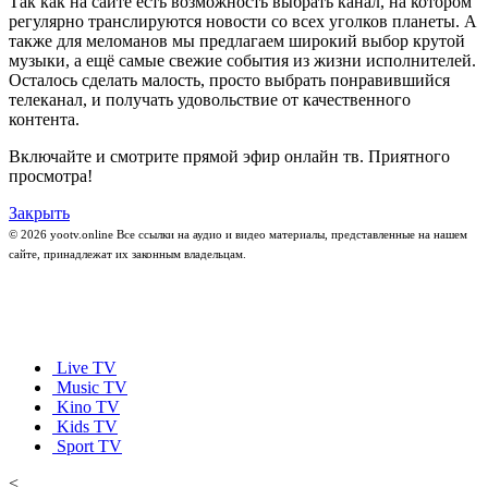
Так как на сайте есть возможность выбрать канал, на котором
регулярно транслируются новости со всех уголков планеты. А
также для меломанов мы предлагаем широкий выбор крутой
музыки, а ещё самые свежие события из жизни исполнителей.
Осталось сделать малость, просто выбрать понравившийся
телеканал, и получать удовольствие от качественного
контента.
Включайте и смотрите прямой эфир онлайн тв. Приятного
просмотра!
Закрыть
© 2026 yootv.online Все ссылки на аудио и видео материалы, представленные на нашем
сайте, принадлежат их законным владельцам.
Live TV
Music TV
Kino TV
Kids TV
Sport TV
<