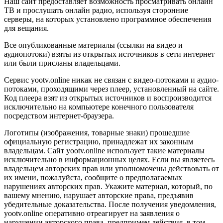
Наш сайт предоставляет возможность просматривать онлайн
ТВ и прослушать онлайн радио, используя сторонние
серверы, на которых установлено программное обеспечения
для вещания.
Все опубликованные материалы (ссылки на видео и
аудиопотоки) взяты из открытых источников в сети интернет
или были присланы владельцами.
Сервис yootv.online никак не связан с видео-потоками и аудио-
потоками, проходящими через плеер, установленный на сайте.
Код плеера взят из открытых источников и воспроизводится
исключительно на компьютере конечного пользователя
посредством интернет-браузера.
Логотипы (изображения, товарные знаки) прошедшие
официальную регистрацию, принадлежат их законным
владельцам. Сайт yootv.online использует такие материалы
исключительно в информационных целях. Если вы являетесь
владельцем авторских прав или уполномочены действовать от
их имени, пожалуйста, сообщите о предполагаемых
нарушениях авторских прав. Укажите материал, который, по
вашему мнению, нарушает авторские права, предъявив
убедительные доказательства. После получения уведомления,
yootv.online оперативно отреагирует на заявления о
нарушении авторского права, предпримем действия, в том