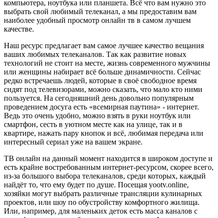
компьютера, ноутбука или планшета. Всё что вам нужно это
выбрать свой любимый телеканал, а мы предоставим вам
наиболее удобный просмотр онлайн тв в самом лучшем
качестве.
Наш ресурс предлагает вам самое лучшее качество вещания
ваших любимых телеканалов. Так как развитие новых
технологий не стоит на месте, жизнь современного мужчины
или женщины набирает всё больше динамичности. Сейчас
редко встречаешь людей, которые в своё свободное время
сидят под телевизорами, можно сказать, что мало кто ними
пользуется. На сегодняшний день довольно популярным
проведением досуга есть «всемирная паутина» - интернет.
Ведь это очень удобно, можно взять в руки ноутбук или
смартфон, сесть в уютном месте как на улице, так и в
квартире, нажать пару кнопок и всё, любимая передача или
интересный сериал уже на вашем экране.
ТВ онлайн на данный момент находится в широком доступе и
есть крайне востребованным интернет-ресурсом, скорее всего,
из-за большого выбора телеканалов, среди которых, каждый
найдёт то, что ему будет по душе. Посещая yootv.online,
хозяйки могут выбрать различные трансляции кулинарных
проектов, или шоу по обустройству комфортного жилища.
Или, например, для маленьких деток есть масса каналов с