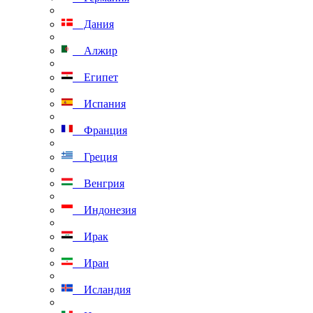
Дания
Алжир
Египет
Испания
Франция
Греция
Венгрия
Индонезия
Ирак
Иран
Исландия