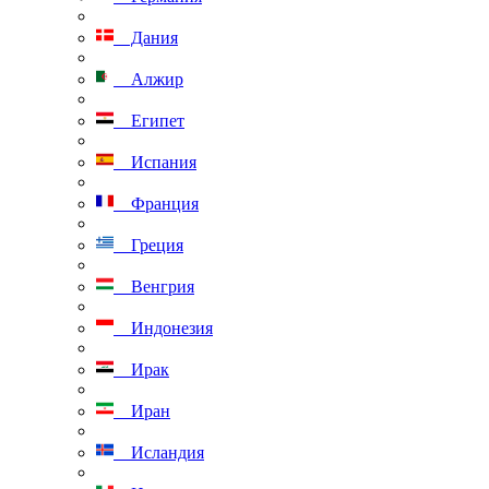
Дания
Алжир
Египет
Испания
Франция
Греция
Венгрия
Индонезия
Ирак
Иран
Исландия