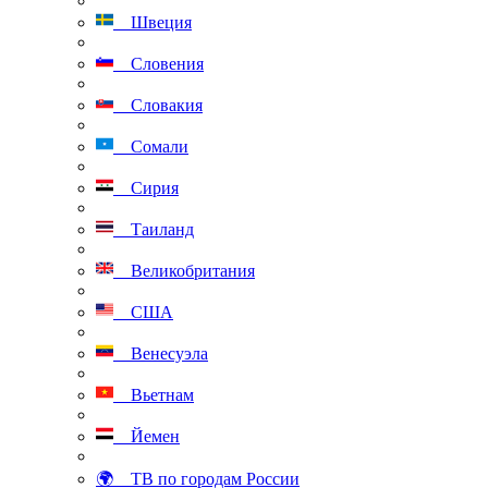
Швеция
Словения
Словакия
Сомали
Сирия
Таиланд
Великобритания
США
Венесуэла
Вьетнам
Йемен
🌍 ТВ по городам России