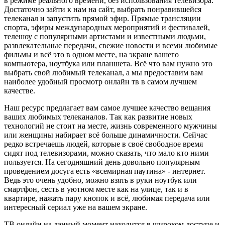
в режиме реального времени, без использования телевизора.
Достаточно зайти к нам на сайт, выбрать понравившейся
телеканал и запустить прямой эфир. Прямые трансляции
спорта, эфиры международных мероприятий и фестивалей,
телешоу с популярными артистами и известными людьми,
развлекательные передачи, свежие новости и всеми любимые
фильмы и всё это в одном месте, на экране вашего
компьютера, ноутбука или планшета. Всё что вам нужно это
выбрать свой любимый телеканал, а мы предоставим вам
наиболее удобный просмотр онлайн тв в самом лучшем
качестве.
Наш ресурс предлагает вам самое лучшее качество вещания
ваших любимых телеканалов. Так как развитие новых
технологий не стоит на месте, жизнь современного мужчины
или женщины набирает всё больше динамичности. Сейчас
редко встречаешь людей, которые в своё свободное время
сидят под телевизорами, можно сказать, что мало кто ними
пользуется. На сегодняшний день довольно популярным
проведением досуга есть «всемирная паутина» - интернет.
Ведь это очень удобно, можно взять в руки ноутбук или
смартфон, сесть в уютном месте как на улице, так и в
квартире, нажать пару кнопок и всё, любимая передача или
интересный сериал уже на вашем экране.
ТВ онлайн на данный момент находится в широком доступе и