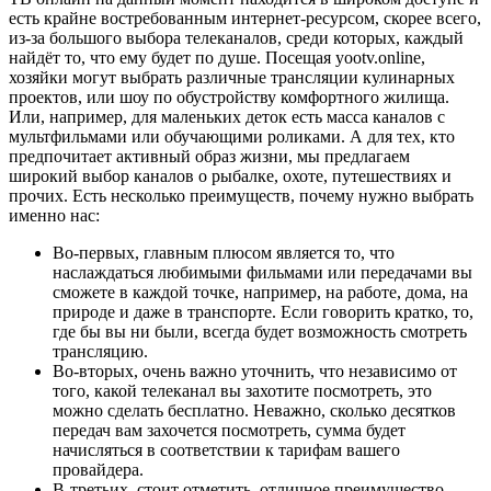
есть крайне востребованным интернет-ресурсом, скорее всего,
из-за большого выбора телеканалов, среди которых, каждый
найдёт то, что ему будет по душе. Посещая yootv.online,
хозяйки могут выбрать различные трансляции кулинарных
проектов, или шоу по обустройству комфортного жилища.
Или, например, для маленьких деток есть масса каналов с
мультфильмами или обучающими роликами. А для тех, кто
предпочитает активный образ жизни, мы предлагаем
широкий выбор каналов о рыбалке, охоте, путешествиях и
прочих. Есть несколько преимуществ, почему нужно выбрать
именно нас:
Во-первых, главным плюсом является то, что
наслаждаться любимыми фильмами или передачами вы
сможете в каждой точке, например, на работе, дома, на
природе и даже в транспорте. Если говорить кратко, то,
где бы вы ни были, всегда будет возможность смотреть
трансляцию.
Во-вторых, очень важно уточнить, что независимо от
того, какой телеканал вы захотите посмотреть, это
можно сделать бесплатно. Неважно, сколько десятков
передач вам захочется посмотреть, сумма будет
начисляться в соответствии к тарифам вашего
провайдера.
В-третьих, стоит отметить, отличное преимущество -