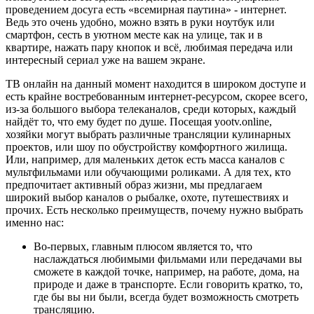
проведением досуга есть «всемирная паутина» - интернет.
Ведь это очень удобно, можно взять в руки ноутбук или
смартфон, сесть в уютном месте как на улице, так и в
квартире, нажать пару кнопок и всё, любимая передача или
интересный сериал уже на вашем экране.
ТВ онлайн на данный момент находится в широком доступе и
есть крайне востребованным интернет-ресурсом, скорее всего,
из-за большого выбора телеканалов, среди которых, каждый
найдёт то, что ему будет по душе. Посещая yootv.online,
хозяйки могут выбрать различные трансляции кулинарных
проектов, или шоу по обустройству комфортного жилища.
Или, например, для маленьких деток есть масса каналов с
мультфильмами или обучающими роликами. А для тех, кто
предпочитает активный образ жизни, мы предлагаем
широкий выбор каналов о рыбалке, охоте, путешествиях и
прочих. Есть несколько преимуществ, почему нужно выбрать
именно нас:
Во-первых, главным плюсом является то, что
наслаждаться любимыми фильмами или передачами вы
сможете в каждой точке, например, на работе, дома, на
природе и даже в транспорте. Если говорить кратко, то,
где бы вы ни были, всегда будет возможность смотреть
трансляцию.