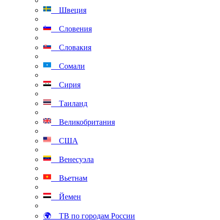
Швеция
Словения
Словакия
Сомали
Сирия
Таиланд
Великобритания
США
Венесуэла
Вьетнам
Йемен
🌍 ТВ по городам России