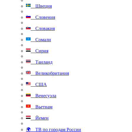
Швеция
Словения
Словакия
Сомали
Сирия
Таиланд
Великобритания
США
Венесуэла
Вьетнам
Йемен
🌍 ТВ по городам России