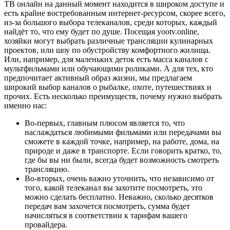
ТВ онлайн на данный момент находится в широком доступе и
есть крайне востребованным интернет-ресурсом, скорее всего,
из-за большого выбора телеканалов, среди которых, каждый
найдёт то, что ему будет по душе. Посещая yootv.online,
хозяйки могут выбрать различные трансляции кулинарных
проектов, или шоу по обустройству комфортного жилища.
Или, например, для маленьких деток есть масса каналов с
мультфильмами или обучающими роликами. А для тех, кто
предпочитает активный образ жизни, мы предлагаем
широкий выбор каналов о рыбалке, охоте, путешествиях и
прочих. Есть несколько преимуществ, почему нужно выбрать
именно нас:
Во-первых, главным плюсом является то, что
наслаждаться любимыми фильмами или передачами вы
сможете в каждой точке, например, на работе, дома, на
природе и даже в транспорте. Если говорить кратко, то,
где бы вы ни были, всегда будет возможность смотреть
трансляцию.
Во-вторых, очень важно уточнить, что независимо от
того, какой телеканал вы захотите посмотреть, это
можно сделать бесплатно. Неважно, сколько десятков
передач вам захочется посмотреть, сумма будет
начисляться в соответствии к тарифам вашего
провайдера.