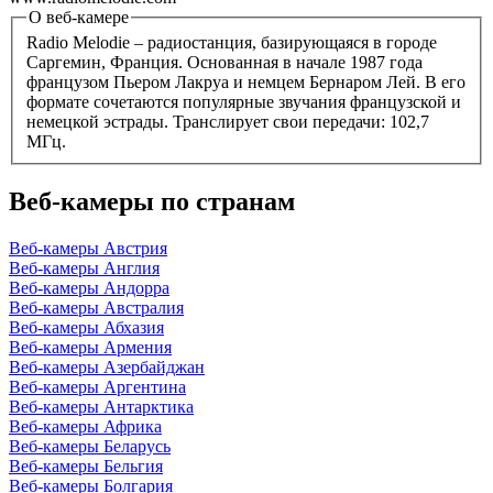
О веб-камере
Radio Melodie – радиостанция, базирующаяся в городе
Саргемин, Франция. Основанная в начале 1987 года
французом Пьером Лакруа и немцем Бернаром Лей. В его
формате сочетаются популярные звучания французской и
немецкой эстрады. Транслирует свои передачи: 102,7
МГц.
Веб-камеры по странам
Веб-камеры Австрия
Веб-камеры Англия
Веб-камеры Андорра
Веб-камеры Австралия
Веб-камеры Абхазия
Веб-камеры Армения
Веб-камеры Азербайджан
Веб-камеры Аргентина
Веб-камеры Антарктика
Веб-камеры Африка
Веб-камеры Беларусь
Веб-камеры Бельгия
Веб-камеры Болгария