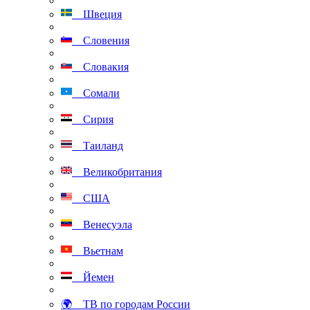
Швеция
Словения
Словакия
Сомали
Сирия
Таиланд
Великобритания
США
Венесуэла
Вьетнам
Йемен
🌍 ТВ по городам России