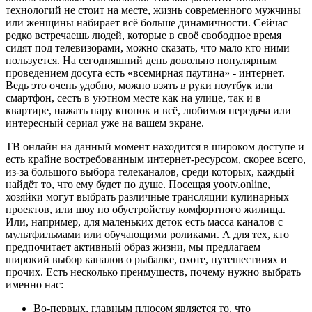
технологий не стоит на месте, жизнь современного мужчины
или женщины набирает всё больше динамичности. Сейчас
редко встречаешь людей, которые в своё свободное время
сидят под телевизорами, можно сказать, что мало кто ними
пользуется. На сегодняшний день довольно популярным
проведением досуга есть «всемирная паутина» - интернет.
Ведь это очень удобно, можно взять в руки ноутбук или
смартфон, сесть в уютном месте как на улице, так и в
квартире, нажать пару кнопок и всё, любимая передача или
интересный сериал уже на вашем экране.
ТВ онлайн на данный момент находится в широком доступе и
есть крайне востребованным интернет-ресурсом, скорее всего,
из-за большого выбора телеканалов, среди которых, каждый
найдёт то, что ему будет по душе. Посещая yootv.online,
хозяйки могут выбрать различные трансляции кулинарных
проектов, или шоу по обустройству комфортного жилища.
Или, например, для маленьких деток есть масса каналов с
мультфильмами или обучающими роликами. А для тех, кто
предпочитает активный образ жизни, мы предлагаем
широкий выбор каналов о рыбалке, охоте, путешествиях и
прочих. Есть несколько преимуществ, почему нужно выбрать
именно нас:
Во-первых, главным плюсом является то, что