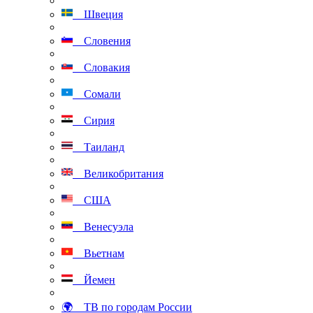
Швеция
Словения
Словакия
Сомали
Сирия
Таиланд
Великобритания
США
Венесуэла
Вьетнам
Йемен
🌍 ТВ по городам России