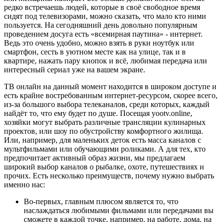
редко встречаешь людей, которые в своё свободное время
сидят под телевизорами, можно сказать, что мало кто ними
пользуется. На сегодняшний день довольно популярным
проведением досуга есть «всемирная паутина» - интернет.
Ведь это очень удобно, можно взять в руки ноутбук или
смартфон, сесть в уютном месте как на улице, так и в
квартире, нажать пару кнопок и всё, любимая передача или
интересный сериал уже на вашем экране.
ТВ онлайн на данный момент находится в широком доступе и
есть крайне востребованным интернет-ресурсом, скорее всего,
из-за большого выбора телеканалов, среди которых, каждый
найдёт то, что ему будет по душе. Посещая yootv.online,
хозяйки могут выбрать различные трансляции кулинарных
проектов, или шоу по обустройству комфортного жилища.
Или, например, для маленьких деток есть масса каналов с
мультфильмами или обучающими роликами. А для тех, кто
предпочитает активный образ жизни, мы предлагаем
широкий выбор каналов о рыбалке, охоте, путешествиях и
прочих. Есть несколько преимуществ, почему нужно выбрать
именно нас:
Во-первых, главным плюсом является то, что
наслаждаться любимыми фильмами или передачами вы
сможете в каждой точке, например, на работе, дома, на