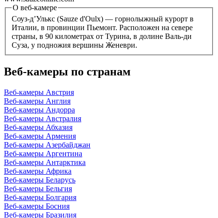
О веб-камере
Соуз-д’Улькс (Sauze d'Oulx) — горнолыжный курорт в
Италии, в провинции Пьемонт. Расположен на севере
страны, в 90 километрах от Турина, в долине Валь-ди
Суза, у подножия вершины Женеври.
Веб-камеры по странам
Веб-камеры Австрия
Веб-камеры Англия
Веб-камеры Андорра
Веб-камеры Австралия
Веб-камеры Абхазия
Веб-камеры Армения
Веб-камеры Азербайджан
Веб-камеры Аргентина
Веб-камеры Антарктика
Веб-камеры Африка
Веб-камеры Беларусь
Веб-камеры Бельгия
Веб-камеры Болгария
Веб-камеры Босния
Веб-камеры Бразилия