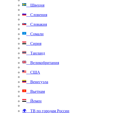
Швеция
Словения
Словакия
Сомали
Сирия
Таиланд
Великобритания
США
Венесуэла
Вьетнам
Йемен
🌍 ТВ по городам России