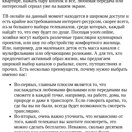
квартире, нажать пару кнопок и всё, любимая передача или
интересный сериал уже на вашем экране.
ТВ онлайн на данный момент находится в широком доступе и
есть крайне востребованным интернет-ресурсом, скорее всего,
из-за большого выбора телеканалов, среди которых, каждый
найдёт то, что ему будет по душе. Посещая yootv.online,
хозяйки могут выбрать различные трансляции кулинарных
проектов, или шоу по обустройству комфортного жилища.
Или, например, для маленьких деток есть масса каналов с
мультфильмами или обучающими роликами. А для тех, кто
предпочитает активный образ жизни, мы предлагаем
широкий выбор каналов о рыбалке, охоте, путешествиях и
прочих. Есть несколько преимуществ, почему нужно выбрать
именно нас:
Во-первых, главным плюсом является то, что
наслаждаться любимыми фильмами или передачами вы
сможете в каждой точке, например, на работе, дома, на
природе и даже в транспорте. Если говорить кратко, то,
где бы вы ни были, всегда будет возможность смотреть
трансляцию.
Во-вторых, очень важно уточнить, что независимо от
того, какой телеканал вы захотите посмотреть, это
можно сделать бесплатно. Неважно, сколько десятков