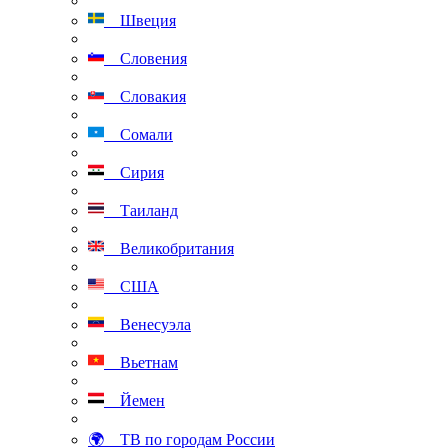
Швеция
Словения
Словакия
Сомали
Сирия
Таиланд
Великобритания
США
Венесуэла
Вьетнам
Йемен
🌍 ТВ по городам России