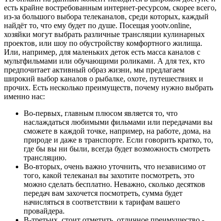
есть крайне востребованным интернет-ресурсом, скорее всего,
из-за большого выбора телеканалов, среди которых, каждый
найдёт то, что ему будет по душе. Посещая yootv.online,
хозяйки могут выбрать различные трансляции кулинарных
проектов, или шоу по обустройству комфортного жилища.
Или, например, для маленьких деток есть масса каналов с
мультфильмами или обучающими роликами. А для тех, кто
предпочитает активный образ жизни, мы предлагаем
широкий выбор каналов о рыбалке, охоте, путешествиях и
прочих. Есть несколько преимуществ, почему нужно выбрать
именно нас:
Во-первых, главным плюсом является то, что
наслаждаться любимыми фильмами или передачами вы
сможете в каждой точке, например, на работе, дома, на
природе и даже в транспорте. Если говорить кратко, то,
где бы вы ни были, всегда будет возможность смотреть
трансляцию.
Во-вторых, очень важно уточнить, что независимо от
того, какой телеканал вы захотите посмотреть, это
можно сделать бесплатно. Неважно, сколько десятков
передач вам захочется посмотреть, сумма будет
начисляться в соответствии к тарифам вашего
провайдера.
В-третьих, стоит отметить, отличное преимущество -