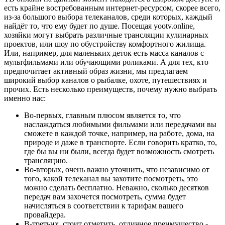
есть крайне востребованным интернет-ресурсом, скорее всего,
из-за большого выбора телеканалов, среди которых, каждый
найдёт то, что ему будет по душе. Посещая yootv.online,
хозяйки могут выбрать различные трансляции кулинарных
проектов, или шоу по обустройству комфортного жилища.
Или, например, для маленьких деток есть масса каналов с
мультфильмами или обучающими роликами. А для тех, кто
предпочитает активный образ жизни, мы предлагаем
широкий выбор каналов о рыбалке, охоте, путешествиях и
прочих. Есть несколько преимуществ, почему нужно выбрать
именно нас:
Во-первых, главным плюсом является то, что
наслаждаться любимыми фильмами или передачами вы
сможете в каждой точке, например, на работе, дома, на
природе и даже в транспорте. Если говорить кратко, то,
где бы вы ни были, всегда будет возможность смотреть
трансляцию.
Во-вторых, очень важно уточнить, что независимо от
того, какой телеканал вы захотите посмотреть, это
можно сделать бесплатно. Неважно, сколько десятков
передач вам захочется посмотреть, сумма будет
начисляться в соответствии к тарифам вашего
провайдера.
В-третьих, стоит отметить, отличное преимущество -