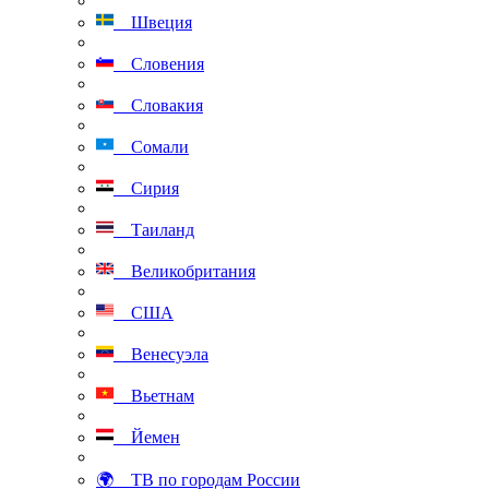
Швеция
Словения
Словакия
Сомали
Сирия
Таиланд
Великобритания
США
Венесуэла
Вьетнам
Йемен
🌍 ТВ по городам России