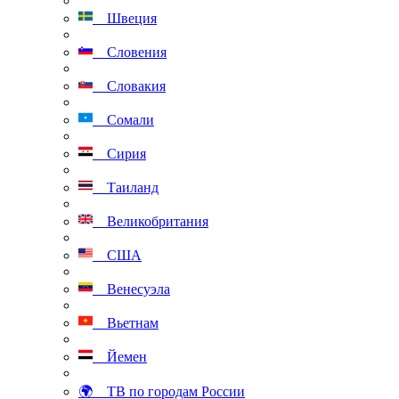
Швеция
Словения
Словакия
Сомали
Сирия
Таиланд
Великобритания
США
Венесуэла
Вьетнам
Йемен
🌍 ТВ по городам России