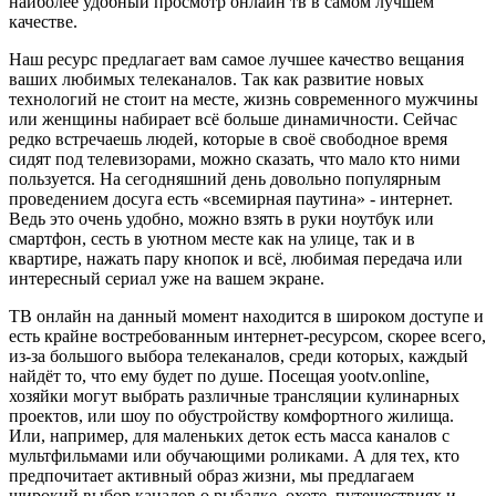
наиболее удобный просмотр онлайн тв в самом лучшем
качестве.
Наш ресурс предлагает вам самое лучшее качество вещания
ваших любимых телеканалов. Так как развитие новых
технологий не стоит на месте, жизнь современного мужчины
или женщины набирает всё больше динамичности. Сейчас
редко встречаешь людей, которые в своё свободное время
сидят под телевизорами, можно сказать, что мало кто ними
пользуется. На сегодняшний день довольно популярным
проведением досуга есть «всемирная паутина» - интернет.
Ведь это очень удобно, можно взять в руки ноутбук или
смартфон, сесть в уютном месте как на улице, так и в
квартире, нажать пару кнопок и всё, любимая передача или
интересный сериал уже на вашем экране.
ТВ онлайн на данный момент находится в широком доступе и
есть крайне востребованным интернет-ресурсом, скорее всего,
из-за большого выбора телеканалов, среди которых, каждый
найдёт то, что ему будет по душе. Посещая yootv.online,
хозяйки могут выбрать различные трансляции кулинарных
проектов, или шоу по обустройству комфортного жилища.
Или, например, для маленьких деток есть масса каналов с
мультфильмами или обучающими роликами. А для тех, кто
предпочитает активный образ жизни, мы предлагаем
широкий выбор каналов о рыбалке, охоте, путешествиях и