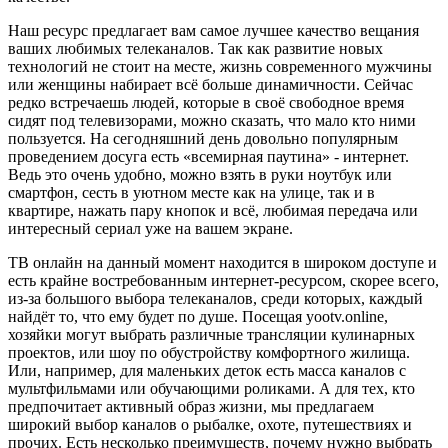
Наш ресурс предлагает вам самое лучшее качество вещания
ваших любимых телеканалов. Так как развитие новых
технологий не стоит на месте, жизнь современного мужчины
или женщины набирает всё больше динамичности. Сейчас
редко встречаешь людей, которые в своё свободное время
сидят под телевизорами, можно сказать, что мало кто ними
пользуется. На сегодняшний день довольно популярным
проведением досуга есть «всемирная паутина» - интернет.
Ведь это очень удобно, можно взять в руки ноутбук или
смартфон, сесть в уютном месте как на улице, так и в
квартире, нажать пару кнопок и всё, любимая передача или
интересный сериал уже на вашем экране.
ТВ онлайн на данный момент находится в широком доступе и
есть крайне востребованным интернет-ресурсом, скорее всего,
из-за большого выбора телеканалов, среди которых, каждый
найдёт то, что ему будет по душе. Посещая yootv.online,
хозяйки могут выбрать различные трансляции кулинарных
проектов, или шоу по обустройству комфортного жилища.
Или, например, для маленьких деток есть масса каналов с
мультфильмами или обучающими роликами. А для тех, кто
предпочитает активный образ жизни, мы предлагаем
широкий выбор каналов о рыбалке, охоте, путешествиях и
прочих. Есть несколько преимуществ, почему нужно выбрать