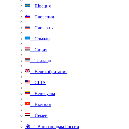
Швеция
Словения
Словакия
Сомали
Сирия
Таиланд
Великобритания
США
Венесуэла
Вьетнам
Йемен
🌍 ТВ по городам России