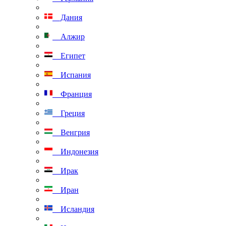
Дания
Алжир
Египет
Испания
Франция
Греция
Венгрия
Индонезия
Ирак
Иран
Исландия