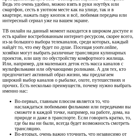
Ведь это очень удобно, можно взять в руки ноутбук или
смартфон, сесть в уютном месте как на улице, так и в
квартире, нажать пару кнопок и всё, любимая передача или
интересный сериал уже на вашем экране.
ТВ онлайн на данный момент находится в широком доступе и
есть крайне востребованным интернет-ресурсом, скорее всего,
из-за большого выбора телеканалов, среди которых, каждый
найдёт то, что ему будет по душе. Посещая yootv.online,
хозяйки могут выбрать различные трансляции кулинарных
проектов, или шоу по обустройству комфортного жилища.
Или, например, для маленьких деток есть масса каналов с
мультфильмами или обучающими роликами. А для тех, кто
предпочитает активный образ жизни, мы предлагаем
широкий выбор каналов о рыбалке, охоте, путешествиях и
прочих. Есть несколько преимуществ, почему нужно выбрать
именно нас:
Во-первых, главным плюсом является то, что
наслаждаться любимыми фильмами или передачами вы
сможете в каждой точке, например, на работе, дома, на
природе и даже в транспорте. Если говорить кратко, то,
где бы вы ни были, всегда будет возможность смотреть
трансляцию.
Во-вторых, очень важно уточнить, что независимо от