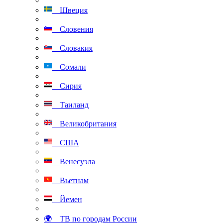
Швеция
Словения
Словакия
Сомали
Сирия
Таиланд
Великобритания
США
Венесуэла
Вьетнам
Йемен
🌍 ТВ по городам России