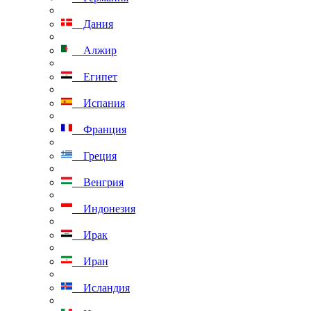
Дания
Алжир
Египет
Испания
Франция
Греция
Венгрия
Индонезия
Ирак
Иран
Исландия