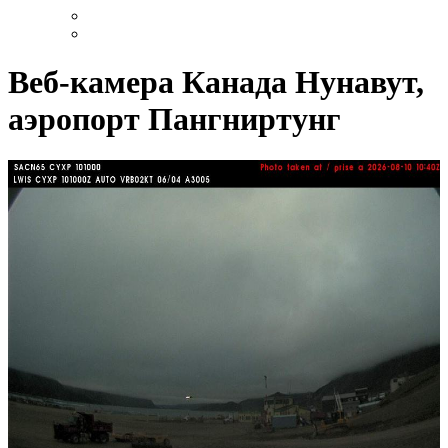
Веб-камера Канада Нунавут,
аэропорт Пангниртунг