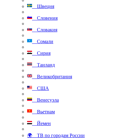
Швеция
Словения
Словакия
Сомали
Сирия
Таиланд
Великобритания
США
Венесуэла
Вьетнам
Йемен
🌍 ТВ по городам России