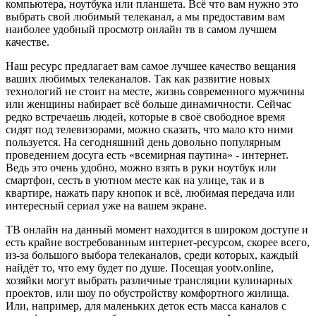
компьютера, ноутбука или планшета. Всё что вам нужно это
выбрать свой любимый телеканал, а мы предоставим вам
наиболее удобный просмотр онлайн тв в самом лучшем
качестве.
Наш ресурс предлагает вам самое лучшее качество вещания
ваших любимых телеканалов. Так как развитие новых
технологий не стоит на месте, жизнь современного мужчины
или женщины набирает всё больше динамичности. Сейчас
редко встречаешь людей, которые в своё свободное время
сидят под телевизорами, можно сказать, что мало кто ними
пользуется. На сегодняшний день довольно популярным
проведением досуга есть «всемирная паутина» - интернет.
Ведь это очень удобно, можно взять в руки ноутбук или
смартфон, сесть в уютном месте как на улице, так и в
квартире, нажать пару кнопок и всё, любимая передача или
интересный сериал уже на вашем экране.
ТВ онлайн на данный момент находится в широком доступе и
есть крайне востребованным интернет-ресурсом, скорее всего,
из-за большого выбора телеканалов, среди которых, каждый
найдёт то, что ему будет по душе. Посещая yootv.online,
хозяйки могут выбрать различные трансляции кулинарных
проектов, или шоу по обустройству комфортного жилища.
Или, например, для маленьких деток есть масса каналов с