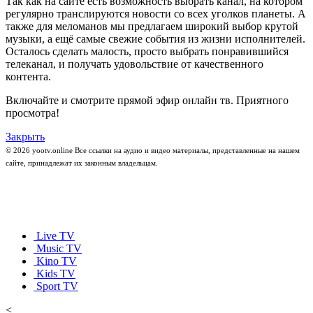
Так как на сайте есть возможность выбрать канал, на котором
регулярно транслируются новости со всех уголков планеты. А
также для меломанов мы предлагаем широкий выбор крутой
музыки, а ещё самые свежие события из жизни исполнителей.
Осталось сделать малость, просто выбрать понравившийся
телеканал, и получать удовольствие от качественного
контента.
Включайте и смотрите прямой эфир онлайн тв. Приятного
просмотра!
Закрыть
© 2026 yootv.online Все ссылки на аудио и видео материалы, представленные на нашем
сайте, принадлежат их законным владельцам.
Live TV
Music TV
Kino TV
Kids TV
Sport TV
<