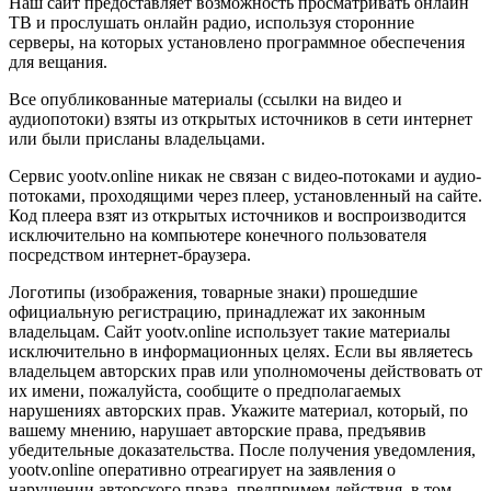
Наш сайт предоставляет возможность просматривать онлайн
ТВ и прослушать онлайн радио, используя сторонние
серверы, на которых установлено программное обеспечения
для вещания.
Все опубликованные материалы (ссылки на видео и
аудиопотоки) взяты из открытых источников в сети интернет
или были присланы владельцами.
Сервис yootv.online никак не связан с видео-потоками и аудио-
потоками, проходящими через плеер, установленный на сайте.
Код плеера взят из открытых источников и воспроизводится
исключительно на компьютере конечного пользователя
посредством интернет-браузера.
Логотипы (изображения, товарные знаки) прошедшие
официальную регистрацию, принадлежат их законным
владельцам. Сайт yootv.online использует такие материалы
исключительно в информационных целях. Если вы являетесь
владельцем авторских прав или уполномочены действовать от
их имени, пожалуйста, сообщите о предполагаемых
нарушениях авторских прав. Укажите материал, который, по
вашему мнению, нарушает авторские права, предъявив
убедительные доказательства. После получения уведомления,
yootv.online оперативно отреагирует на заявления о
нарушении авторского права, предпримем действия, в том