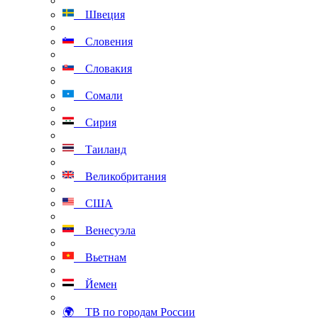
Швеция
Словения
Словакия
Сомали
Сирия
Таиланд
Великобритания
США
Венесуэла
Вьетнам
Йемен
🌍 ТВ по городам России