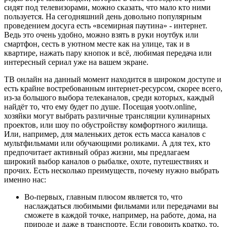
сидят под телевизорами, можно сказать, что мало кто ними
пользуется. На сегодняшний день довольно популярным
проведением досуга есть «всемирная паутина» - интернет.
Ведь это очень удобно, можно взять в руки ноутбук или
смартфон, сесть в уютном месте как на улице, так и в
квартире, нажать пару кнопок и всё, любимая передача или
интересный сериал уже на вашем экране.
ТВ онлайн на данный момент находится в широком доступе и
есть крайне востребованным интернет-ресурсом, скорее всего,
из-за большого выбора телеканалов, среди которых, каждый
найдёт то, что ему будет по душе. Посещая yootv.online,
хозяйки могут выбрать различные трансляции кулинарных
проектов, или шоу по обустройству комфортного жилища.
Или, например, для маленьких деток есть масса каналов с
мультфильмами или обучающими роликами. А для тех, кто
предпочитает активный образ жизни, мы предлагаем
широкий выбор каналов о рыбалке, охоте, путешествиях и
прочих. Есть несколько преимуществ, почему нужно выбрать
именно нас:
Во-первых, главным плюсом является то, что
наслаждаться любимыми фильмами или передачами вы
сможете в каждой точке, например, на работе, дома, на
природе и даже в транспорте. Если говорить кратко, то,