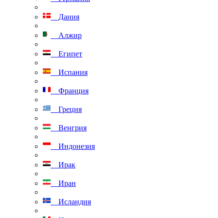
Дания
Алжир
Египет
Испания
Франция
Греция
Венгрия
Индонезия
Ирак
Иран
Исландия