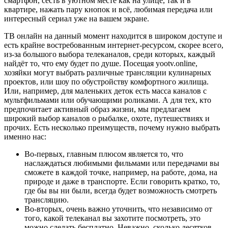
смартфон, сесть в уютном месте как на улице, так и в
квартире, нажать пару кнопок и всё, любимая передача или
интересный сериал уже на вашем экране.
ТВ онлайн на данный момент находится в широком доступе и
есть крайне востребованным интернет-ресурсом, скорее всего,
из-за большого выбора телеканалов, среди которых, каждый
найдёт то, что ему будет по душе. Посещая yootv.online,
хозяйки могут выбрать различные трансляции кулинарных
проектов, или шоу по обустройству комфортного жилища.
Или, например, для маленьких деток есть масса каналов с
мультфильмами или обучающими роликами. А для тех, кто
предпочитает активный образ жизни, мы предлагаем
широкий выбор каналов о рыбалке, охоте, путешествиях и
прочих. Есть несколько преимуществ, почему нужно выбрать
именно нас:
Во-первых, главным плюсом является то, что
наслаждаться любимыми фильмами или передачами вы
сможете в каждой точке, например, на работе, дома, на
природе и даже в транспорте. Если говорить кратко, то,
где бы вы ни были, всегда будет возможность смотреть
трансляцию.
Во-вторых, очень важно уточнить, что независимо от
того, какой телеканал вы захотите посмотреть, это
можно сделать бесплатно. Неважно, сколько десятков