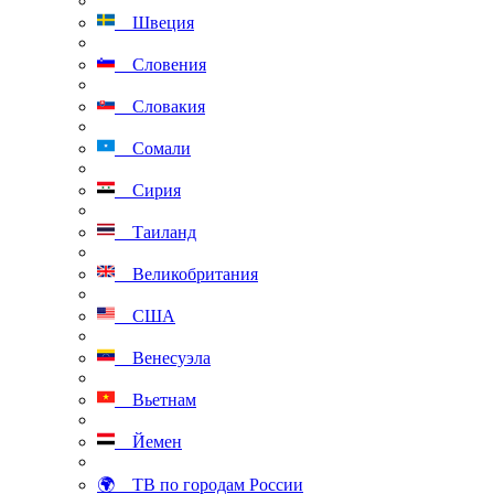
Швеция
Словения
Словакия
Сомали
Сирия
Таиланд
Великобритания
США
Венесуэла
Вьетнам
Йемен
🌍 ТВ по городам России