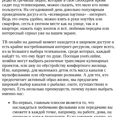
редко встречаешь людей, которые в своё свободное время
сидят под телевизорами, можно сказать, что мало кто ними
пользуется. На сегодняшний день довольно популярным
проведением досуга есть «всемирная паутина» - интернет.
Ведь это очень удобно, можно взять в руки ноутбук или
смартфон, сесть в уютном месте как на улице, так и в
квартире, нажать пару кнопок и всё, любимая передача или
интересный сериал уже на вашем экране.
ТВ онлайн на данный момент находится в широком доступе и
есть крайне востребованным интернет-ресурсом, скорее всего,
из-за большого выбора телеканалов, среди которых, каждый
найдёт то, что ему будет по душе. Посещая yootv.online,
хозяйки могут выбрать различные трансляции кулинарных
проектов, или шоу по обустройству комфортного жилища.
Или, например, для маленьких деток есть масса каналов с
мультфильмами или обучающими роликами. А для тех, кто
предпочитает активный образ жизни, мы предлагаем
широкий выбор каналов о рыбалке, охоте, путешествиях и
прочих. Есть несколько преимуществ, почему нужно выбрать
именно нас:
Во-первых, главным плюсом является то, что
наслаждаться любимыми фильмами или передачами вы
сможете в каждой точке, например, на работе, дома, на
природе и даже в транспорте. Если говорить кратко, то,