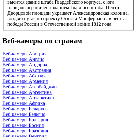
высится здание штаба Гвардейского корпуса, с юга
площадь ограничена зданием Главного штаба. Центр
Дворцовой площади украшает Александровская колонна,
воздвигнутая по проекту Огюста Монферрана - в честь
победы России в Отечественной войне 1812 года.
Веб-камеры по странам
Веб-камеры Австрия
Веб-камеры Англия
Веб-камеры Андорра
Веб-камеры Австралия
Веб-камеры Абхазия
Веб-камеры Армения
Веб-камеры Азербайджан
Веб-камеры Аргентина
Веб-камеры Антарктика
Веб-камеры Африка
Веб-камеры Беларусь
Веб-камеры Бельгия
Веб-камеры Болгария
Веб-камеры Босния
Веб-камеры Бразилия
Веб-камеры Венгрия