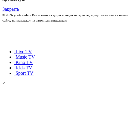
Закрыть
© 2026 yootv.online Все ссылки на аудио и видео материалы, представленные на нашем
сайте, принадлежат их законным владельцам.
Live TV
Music TV
Kino TV
Kids TV
Sport TV
<