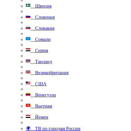
Швеция
Словения
Словакия
Сомали
Сирия
Таиланд
Великобритания
США
Венесуэла
Вьетнам
Йемен
🌍 ТВ по городам России