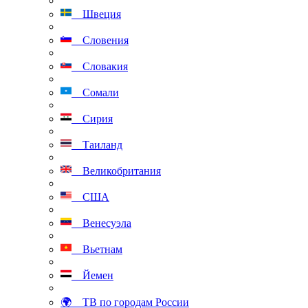
Швеция
Словения
Словакия
Сомали
Сирия
Таиланд
Великобритания
США
Венесуэла
Вьетнам
Йемен
🌍 ТВ по городам России