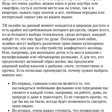
Ведь это очень удобно, можно взять в руки ноутбук или
смартфон, сесть в уютном месте как на улице, так и в
квартире, нажать пару кнопок и всё, любимая передача или
интересный сериал уже на вашем экране.
ТВ онлайн на данный момент находится в широком доступе и
есть крайне востребованным интернет-ресурсом, скорее всего,
из-за большого выбора телеканалов, среди которых, каждый
найдёт то, что ему будет по душе. Посещая yootv.online,
хозяйки могут выбрать различные трансляции кулинарных
проектов, или шоу по обустройству комфортного жилища.
Или, например, для маленьких деток есть масса каналов с
мультфильмами или обучающими роликами. А для тех, кто
предпочитает активный образ жизни, мы предлагаем
широкий выбор каналов о рыбалке, охоте, путешествиях и
прочих. Есть несколько преимуществ, почему нужно выбрать
именно нас:
Во-первых, главным плюсом является то, что
наслаждаться любимыми фильмами или передачами вы
сможете в каждой точке, например, на работе, дома, на
природе и даже в транспорте. Если говорить кратко, то,
где бы вы ни были, всегда будет возможность смотреть
трансляцию.
Во-вторых, очень важно уточнить, что независимо от