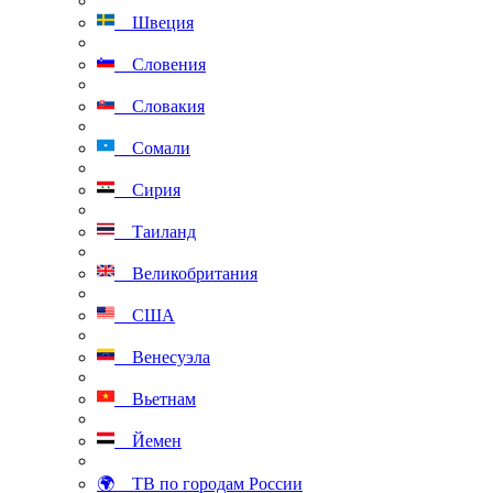
Швеция
Словения
Словакия
Сомали
Сирия
Таиланд
Великобритания
США
Венесуэла
Вьетнам
Йемен
🌍 ТВ по городам России