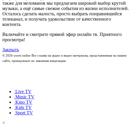
также для меломанов мы предлагаем широкий выбор крутой
музыки, а ещё самые свежие события из жизни исполнителей.
Осталось сделать малость, просто выбрать понравившийся
телеканал, и получать удовольствие от качественного
контента.
Включайте и смотрите прямой эфир онлайн тв. Приятного
просмотра!
Закрыть
© 2026 yootv.online Все ссылки на аудио и видео материалы, представленные на нашем
сайте, принадлежат их законным владельцам.
Live TV
Music TV
Kino TV
Kids TV
Sport TV
<