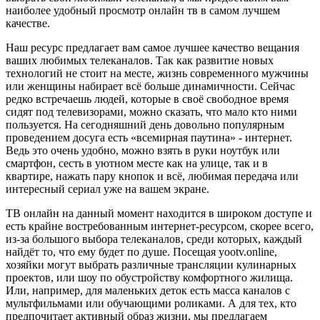
наиболее удобный просмотр онлайн тв в самом лучшем
качестве.
Наш ресурс предлагает вам самое лучшее качество вещания
ваших любимых телеканалов. Так как развитие новых
технологий не стоит на месте, жизнь современного мужчины
или женщины набирает всё больше динамичности. Сейчас
редко встречаешь людей, которые в своё свободное время
сидят под телевизорами, можно сказать, что мало кто ними
пользуется. На сегодняшний день довольно популярным
проведением досуга есть «всемирная паутина» - интернет.
Ведь это очень удобно, можно взять в руки ноутбук или
смартфон, сесть в уютном месте как на улице, так и в
квартире, нажать пару кнопок и всё, любимая передача или
интересный сериал уже на вашем экране.
ТВ онлайн на данный момент находится в широком доступе и
есть крайне востребованным интернет-ресурсом, скорее всего,
из-за большого выбора телеканалов, среди которых, каждый
найдёт то, что ему будет по душе. Посещая yootv.online,
хозяйки могут выбрать различные трансляции кулинарных
проектов, или шоу по обустройству комфортного жилища.
Или, например, для маленьких деток есть масса каналов с
мультфильмами или обучающими роликами. А для тех, кто
предпочитает активный образ жизни, мы предлагаем