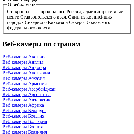
О веб-камере
Ставрополь — город на юге России, административный
центр Ставропольского края. Один из крупнейших
городов Северного Кавказа и Северо-Кавказского
федерального округа.
Веб-камеры по странам
Веб-камеры Австрия
Веб-камеры Англия
Веб-камеры Андорра
Веб-камеры Австралия
Веб-камеры Абхазия
Веб-камеры Армения
Веб-камеры Азербайджан
Веб-камеры Аргентина
Веб-камеры Антарктика
Веб-камеры Африка
Веб-камеры Беларусь
Веб-камеры Бельгия
Веб-камеры Болгария
Веб-камеры Босния
Веб-камеры Бразилия