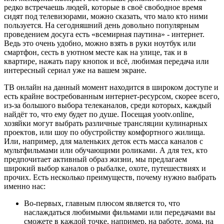
редко встречаешь людей, которые в своё свободное время
сидят под телевизорами, можно сказать, что мало кто ними
пользуется. На сегодняшний день довольно популярным
проведением досуга есть «всемирная паутина» - интернет.
Ведь это очень удобно, можно взять в руки ноутбук или
смартфон, сесть в уютном месте как на улице, так и в
квартире, нажать пару кнопок и всё, любимая передача или
интересный сериал уже на вашем экране.
ТВ онлайн на данный момент находится в широком доступе и
есть крайне востребованным интернет-ресурсом, скорее всего,
из-за большого выбора телеканалов, среди которых, каждый
найдёт то, что ему будет по душе. Посещая yootv.online,
хозяйки могут выбрать различные трансляции кулинарных
проектов, или шоу по обустройству комфортного жилища.
Или, например, для маленьких деток есть масса каналов с
мультфильмами или обучающими роликами. А для тех, кто
предпочитает активный образ жизни, мы предлагаем
широкий выбор каналов о рыбалке, охоте, путешествиях и
прочих. Есть несколько преимуществ, почему нужно выбрать
именно нас:
Во-первых, главным плюсом является то, что
наслаждаться любимыми фильмами или передачами вы
сможете в каждой точке, например, на работе, дома, на