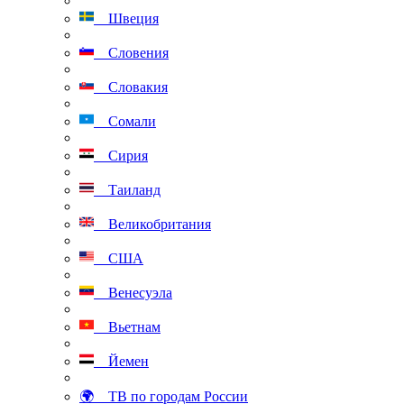
Швеция
Словения
Словакия
Сомали
Сирия
Таиланд
Великобритания
США
Венесуэла
Вьетнам
Йемен
🌍 ТВ по городам России