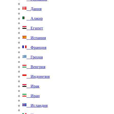
Дания
Алжир
Египет
Испания
Франция
Греция
Венгрия
Индонезия
Ирак
Иран
Исландия